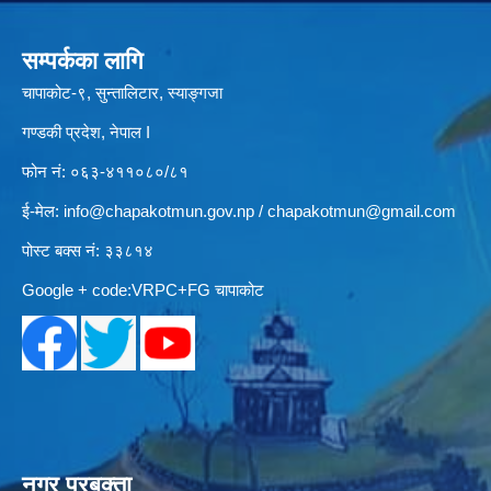
सम्पर्कका लागि
चापाकोट-९, सुन्तालिटार, स्याङ्गजा
गण्डकी प्रदेश, नेपाल I
फोन नं: ०६३-४११०८०/८१
ई-मेल:
info@chapakotmun.gov.np
/
chapakotmun@gmail.com
पोस्ट बक्स नं: ३३८१४
Google + code:VRPC+FG चापाकोट
नगर प्रबक्ता