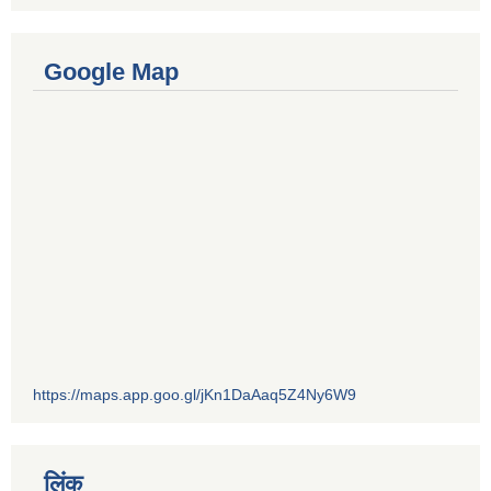
Google Map
https://maps.app.goo.gl/jKn1DaAaq5Z4Ny6W9
लिंक