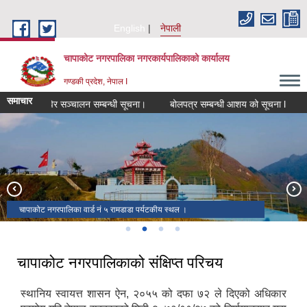
Skip to main content
English
नेपाली
चापाकोट नगरपालिका नगरकार्यपालिकाको कार्यालय
गण्डकी प्रदेश, नेपाल I
समाचार
ास्थ्य शिविर सञ्चालन सम्बन्धी सूचना।
बोलपत्र सम्बन्धी आशय को सूचना l
बोलपत
१६ औ नगर सभा सम्पन्न ।
चापाकोट नगरपालिका नगर कार्यपालिकाको कार्यालय ।
चापाकोट नगरपालिका निर्बाचन २०७९ मा निर्बाचित पदाधिकारी ।
चापाकोट नगरपालिका वार्ड नं ५ रामडाडा पर्यटकीय स्थल ।
चापाकोट नगरपालिकाको संक्षिप्त परिचय
स्थानिय स्वायत्त शासन ऐन, २०५५ को दफा ७२ ले दिएको अधिकार