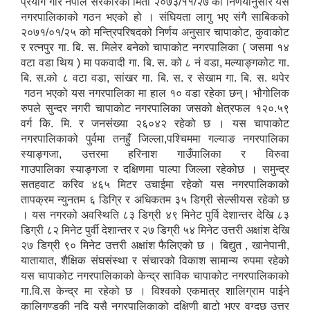
प्रयोग गरि नेपाल सरकारको मिती २०७३/११/२७ को निर्णयानुसार यस
नगरपालिकाको गठन भएको हो । संघियता लागु भए संगै साबिकको
२०७१/०१/२५ को मन्त्रिपरिषदको निर्णय अनुसार चापाकोट, कुवाकोट
लैङ्गिक समानता तथा सामाजिक समावेशीकरण परीक्षण प्रतिबेदन आ.ब २०८०/८१
र रत्नपुर गा. बि. स. मिलेर बनेको चापाकोट नगरपालिका ( जसमा १४
वटा वडा थिय ) मा पकवादी गा. बि. स. को ८ नं वडा, मल्याङ्गकोट गा.
बि. स.को ८ वटा वडा, सांखर गा. बि. स. र सेखाम गा. बि. स. थपेर
गठन भएको यस नगरपालिका मा हाल १० वडा रहेका छन्। भौगोलिक
रुपले सुन्दर नगरी चापाकोट नगरपालिका जसको क्षेत्रफल १२०.५९
वर्ग कि. मि. र जनसंख्या २६०४२ रहेको छ । यस चापाकोट
नगरपालिकाको पुर्वमा तनहुँ जिल्ला,पश्चिममा गल्याङ नगरपालिका
स्याङ्गजा, उत्तरमा हरिनाश गाउँपालिका र विरुवा
गाउपालिका स्याङ्गजा र दक्षिणमा पाल्पा जिल्ला रहेकोछ । समुन्द्र
सतहवाट करिव ४६५ मिटर उचाईमा रहेको यस नगरपालिकाको
तापक्रम न्युनतम ६ डिग्रि र अधिकतम ३५ डिग्री सेल्सीयस रहेको छ
। यस नगरको अवस्थिति ८३ डिग्री ४९ मिनेट पुर्वि देशान्तर देखि ८३
डिग्री ८२ मिनेट पुर्वी देशान्तर र २७ डिग्री ५४ मिनेट उत्तरी अक्षांश देखि
२७ डिग्री ९० मिनेट उत्तरी अक्षांश फैलिएको छ । बिद्युत , खानेपानी,
यातायात, शैक्षिक संघसंस्था र संचारको विकाश सामान्य रुपमा रहेको
यस चापाकोट नगरपालिकाको केन्द्र साविक चापाकोट नगरपालिकाको
गा.वि.स केन्द्र मा रहेको छ । विश्वको एकमात्र शालिग्राम पाईने
कालिगण्डकी नदि यसै नगरपालिकाको दक्षिणी बाटो भएर वग्दछ उत्तर