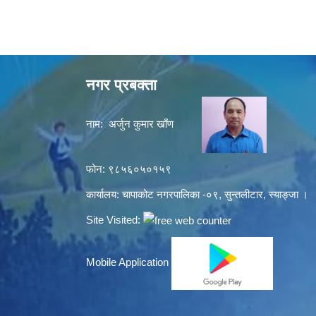
नगर प्रबक्ता
नाम: अर्जुन कुमार खाँण
फोन: ९८५६०५०१५९
कार्यालय: चापाकोट नगरपालिका -०९, सुन्तलीटार, स्याङ्जा ।
Site Visited:
Mobile Application