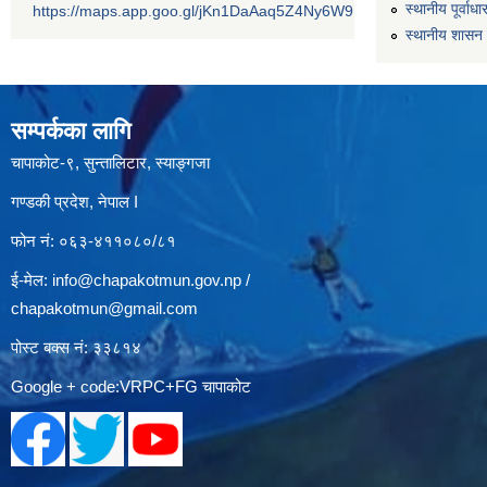
स्थानीय पूर्वा
https://maps.app.goo.gl/jKn1DaAaq5Z4Ny6W9
स्थानीय शासन 
सम्पर्कका लागि
चापाकोट-९, सुन्तालिटार, स्याङ्गजा
गण्डकी प्रदेश, नेपाल I
फोन नं: ०६३-४११०८०/८१
ई-मेल:
info@chapakotmun.gov.np
/
chapakotmun@gmail.com
पोस्ट बक्स नं: ३३८१४
Google + code:VRPC+FG चापाकोट