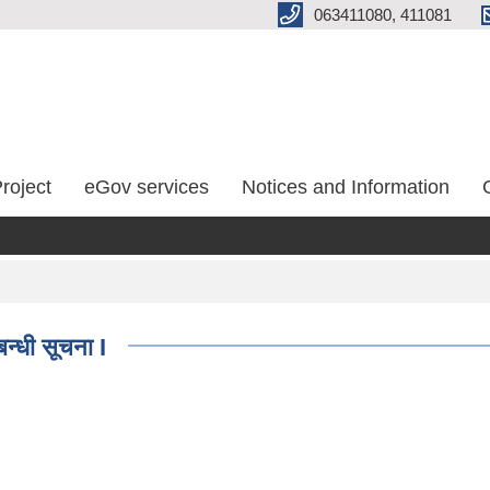
063411080, 411081
roject
eGov services
Notices and Information
न्धी सूचना I