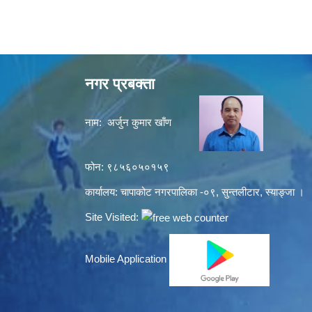
नगर प्रबक्ता
नाम: अर्जुन कुमार खाँण
फोन: ९८५६०५०१५९
कार्यालय: चापाकोट नगरपालिका -०९, सुन्तलीटार, स्याङ्जा ।
Site Visited:
Mobile Application