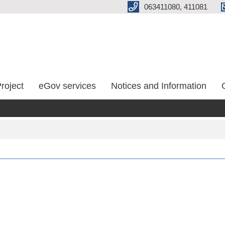
063411080, 411081
roject
eGov services
Notices and Information