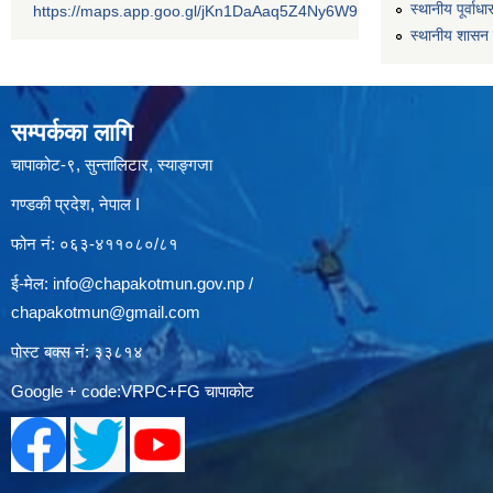
स्थानीय पूर्वा
https://maps.app.goo.gl/jKn1DaAaq5Z4Ny6W9
स्थानीय शासन 
सम्पर्कका लागि
चापाकोट-९, सुन्तालिटार, स्याङ्गजा
गण्डकी प्रदेश, नेपाल I
फोन नं: ०६३-४११०८०/८१
ई-मेल:
info@chapakotmun.gov.np
/
chapakotmun@gmail.com
पोस्ट बक्स नं: ३३८१४
Google + code:VRPC+FG चापाकोट