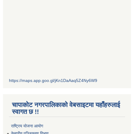
https://maps.app.goo.gl/jKn1DaAaq5Z4Ny6W9
चापाकोट नगरपालिकाको वेबसाइटमा यहाँहरुलाई
स्वागत छ !!
राष्ट्रिय योजना आयोग
केन्द्रीय पञ्जिकरण विभाग