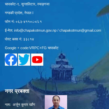
चापाकोट-९, सुन्तालिटार, स्याङ्गजा
गण्डकी प्रदेश, नेपाल I
फोन नं: ०६३-४११०८०/८१
ई-मेल:
info@chapakotmun.gov.np
/
chapakotmun@gmail.com
पोस्ट बक्स नं: ३३८१४
Google + code:VRPC+FG चापाकोट
नगर प्रबक्ता
नाम: अर्जुन कुमार खाँण