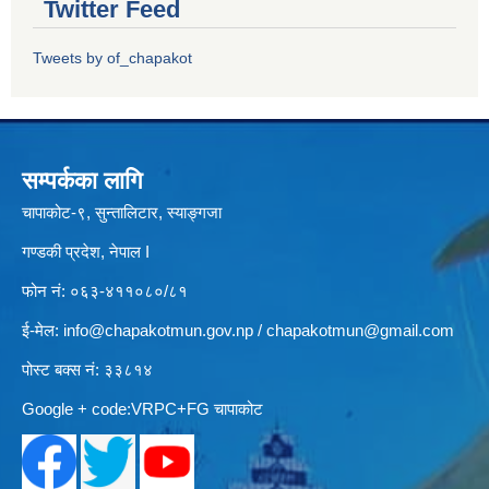
Twitter Feed
Tweets by of_chapakot
सम्पर्कका लागि
चापाकोट-९, सुन्तालिटार, स्याङ्गजा
गण्डकी प्रदेश, नेपाल I
फोन नं: ०६३-४११०८०/८१
ई-मेल:
info@chapakotmun.gov.np
/
chapakotmun@gmail.com
पोस्ट बक्स नं: ३३८१४
Google + code:VRPC+FG चापाकोट