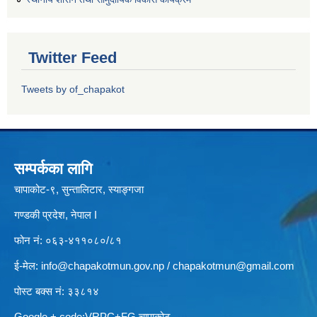
Twitter Feed
Tweets by of_chapakot
सम्पर्कका लागि
चापाकोट-९, सुन्तालिटार, स्याङ्गजा
गण्डकी प्रदेश, नेपाल I
फोन नं: ०६३-४११०८०/८१
ई-मेल:
info@chapakotmun.gov.np
/
chapakotmun@gmail.com
पोस्ट बक्स नं: ३३८१४
Google + code:VRPC+FG चापाकोट