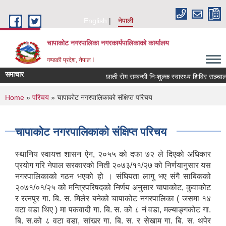
Skip to main content
English
नेपाली
चापाकोट नगरपालिका नगरकार्यपालिकाको कार्यालय
गण्डकी प्रदेश, नेपाल I
समाचार
छाती रोग सम्बन्धी निःशुल्क स्वास्थ्य शिविर सञ्चालन 
You are here
Home
»
परिचय
» चापाकोट नगरपालिकाको संक्षिप्त परिचय
चापाकोट नगरपालिकाको संक्षिप्त परिचय
स्थानिय स्वायत्त शासन ऐन, २०५५ को दफा ७२ ले दिएको अधिकार
प्रयोग गरि नेपाल सरकारको निती २०७३/११/२७ को निर्णयानुसार यस
नगरपालिकाको गठन भएको हो । संघियता लागु भए संगै साबिकको
२०७१/०१/२५ को मन्त्रिपरिषदको निर्णय अनुसार चापाकोट, कुवाकोट
र रत्नपुर गा. बि. स. मिलेर बनेको चापाकोट नगरपालिका ( जसमा १४
वटा वडा थिए ) मा पकवादी गा. बि. स. को ८ नं वडा, मल्याङ्गकोट गा.
बि. स.को ८ वटा वडा, सांखर गा. बि. स. र सेखाम गा. बि. स. थपेर