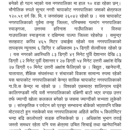
बनेको हो गठन भएको यस नगरपालिका मा हाल १० वडा रहेका छन्।
भौगोलिक रुपले सुन्दर नगरी चापाकोट नगरपालिका जसको क्षेत्रफल
लैङ्गिक समानता तथा सामाजिक समावेशीकरण परीक्षण प्रतिबेदन आ.ब २०८०/८१
१२०.५९ वर्ग कि. मि. र जनसंख्या २६०४२ रहेको छ । यस चापाकोट
नगरपालिकाको पुर्वमा तनहु जिल्ला, पस्चिममा गल्यांग नगरपालिका
स्याङ्गजा, उत्तरमा हरिनाश गाउँपालिका र विरुवा
गाउपालिका स्याङ्गजा र दक्षिणमा पाल्पा जिल्ला रहेकोछ । समुन्द्र
सतहवाट करिव ४६५ मिटर उचाईमा रहेको यस नगरपालिकाको
तापक्रम न्युनतम ६ डिग्रि र अधिकतम ३५ डिग्री सेल्सीयस रहेको छ
। यस नगरको अवस्थिति ८३ डिग्री ४९ मिनेट पुर्वि देशान्तर देखि ८३
डिग्री ८२ मिनेट पुर्वी देशान्तर र २७ डिग्री ५४ मिनेट उत्तरी अक्षांश देखि
२७ डिग्री ९० मिनेट उत्तरी अक्षांश फैलिएको छ । बिद्युत , खानेपानी,
यातायात, शैक्षिक संघसंस्था र संचारको विकाश सामान्य रुपमा रहेको
यस चापाकोट नगरपालिकाको केन्द्र साविक चापाकोट नगरपालिकाको
गा.वि.स केन्द्र मा रहेको छ । विश्वको एकमात्र शालिग्राम पाईने
कालिगण्डकी नदि यसै नगरपालिकाको दक्षिणी बाटो भएर वग्दछ उत्तर
तर्फ ज्याग्दी खोला कलकल बगेको छ जसमा ज्याग्दीको सभ्यता लुकेको
छ । सांस्कृतिक र पर्यटन को प्रचुर सम्भावना बोकेको भएतापनि पक्कि
मोटरवाटो हुन नसकेको यस नगरपालिकामा अहिले करिव ५ किलोमिटर
भन्दा बढि कालोपत्रे सडक वनिसकेको छ । अधिकांश भुभाग तराई
जस्तो समथर रहेता पनि यस क्षेत्रमा उचित सिचाई तथा खानेपानिको