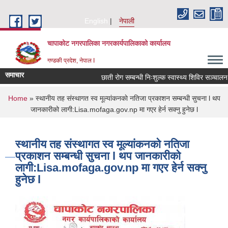
Skip to main content
English
नेपाली
चापाकोट नगरपालिका नगरकार्यपालिकाको कार्यालय
गण्डकी प्रदेश, नेपाल I
समाचार
छाती रोग सम्बन्धी निःशुल्क स्वास्थ्य शिविर सञ्चालन सम
You are here
Home
» स्थानीय तह संस्थागत स्व मूल्यांकनकाे नतिजा प्रकाशन सम्बन्धी सुचना l थप
जानकारीको लागी:Lisa.mofaga.gov.np मा गएर हेर्न सक्नु हुनेछ l
स्थानीय तह संस्थागत स्व मूल्यांकनकाे नतिजा
प्रकाशन सम्बन्धी सुचना l थप जानकारीको
लागी:Lisa.mofaga.gov.np मा गएर हेर्न सक्नु
हुनेछ l