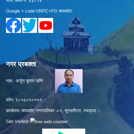
पोस्ट बक्स नं: ३३८१४
Google + code:VRPC+FG चापाकोट
नगर प्रबक्ता
नाम: अर्जुन कुमार खाँण
फोन: ९८५६०५०१५९
कार्यालय: चापाकोट नगरपालिका -०९, सुन्तलीटार, स्याङ्जा ।
Site Visited: