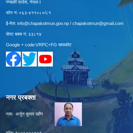
गण्डकी प्रदेश, नेपाल I
फोन नं: ०६३-४११०८०/८१
ई-मेल:
info@chapakotmun.gov.np
/
chapakotmun@gmail.com
पोस्ट बक्स नं: ३३८१४
Google + code:VRPC+FG चापाकोट
नगर प्रबक्ता
नाम: अर्जुन कुमार खाँण
फोन: ९८५६०५०१५९