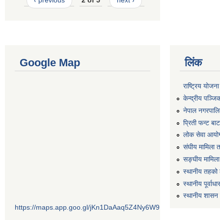
Google Map
लिंक
राष्ट्रिय योजन
केन्द्रीय पञ्ज
नेपाल नगरपालि
प्रिती फन्ट बा
लोक सेवा आयो
संघीय मामिला 
सङ्घीय मामिला
स्थानीय तहको 
स्थानीय पूर्वा
स्थानीय शासन 
https://maps.app.goo.gl/jKn1DaAaq5Z4Ny6W9