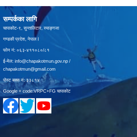
सम्पर्कका लागि
चापाकोट-९, सुन्तालिटार, स्याङ्गजा
गण्डकी प्रदेश, नेपाल I
फोन नं: ०६३-४११०८०/८१
ई-मेल:
info@chapakotmun.gov.np
/
chapakotmun@gmail.com
पोस्ट बक्स नं: ३३८१४
Google + code:VRPC+FG चापाकोट