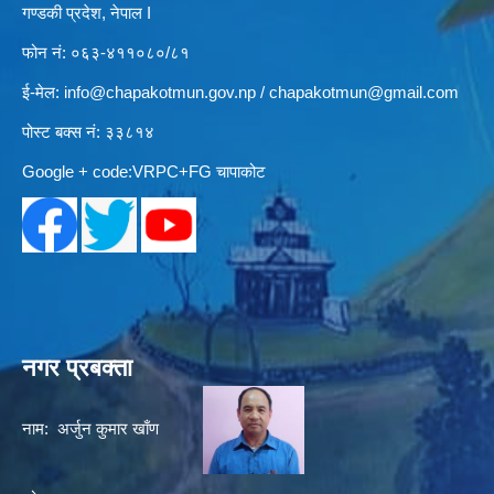
गण्डकी प्रदेश, नेपाल I
फोन नं: ०६३-४११०८०/८१
ई-मेल:
info@chapakotmun.gov.np
/
chapakotmun@gmail.com
पोस्ट बक्स नं: ३३८१४
Google + code:VRPC+FG चापाकोट
नगर प्रबक्ता
नाम: अर्जुन कुमार खाँण