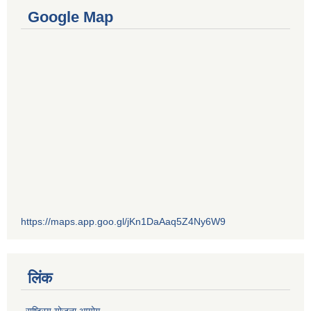
Google Map
https://maps.app.goo.gl/jKn1DaAaq5Z4Ny6W9
लिंक