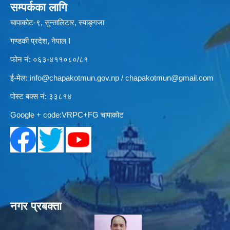
सम्पर्कका लागि
चापाकोट-९, सुन्तालिटार, स्याङ्गजा
गण्डकी प्रदेश, नेपाल I
फोन नं: ०६३-४११०८०/८१
ई-मेल:
info@chapakotmun.gov.np
/
chapakotmun@gmail.com
पोस्ट बक्स नं: ३३८१४
Google + code:VRPC+FG चापाकोट
नगर प्रबक्ता