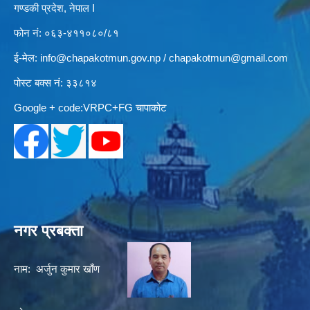
गण्डकी प्रदेश, नेपाल I
फोन नं: ०६३-४११०८०/८१
ई-मेल:
info@chapakotmun.gov.np
/
chapakotmun@gmail.com
पोस्ट बक्स नं: ३३८१४
Google + code:VRPC+FG चापाकोट
नगर प्रबक्ता
नाम: अर्जुन कुमार खाँण