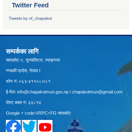
Twitter Feed
Tweets by of_chapakot
सम्पर्कका लागि
चापाकोट-९, सुन्तालिटार, स्याङ्गजा
गण्डकी प्रदेश, नेपाल I
फोन नं: ०६३-४११०८०/८१
ई-मेल:
info@chapakotmun.gov.np
/
chapakotmun@gmail.com
पोस्ट बक्स नं: ३३८१४
Google + code:VRPC+FG चापाकोट