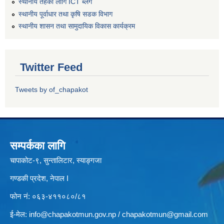
स्थानीय तहको लागि ICT ब्लग
स्थानीय पूर्वाधार तथा कृषि सडक विभाग
स्थानीय शासन तथा सामुदायिक विकास कार्यक्रम
Twitter Feed
Tweets by of_chapakot
सम्पर्कका लागि
चापाकोट-९, सुन्तालिटार, स्याङ्गजा
गण्डकी प्रदेश, नेपाल I
फोन नं: ०६३-४११०८०/८१
ई-मेल:
info@chapakotmun.gov.np
/
chapakotmun@gmail.com